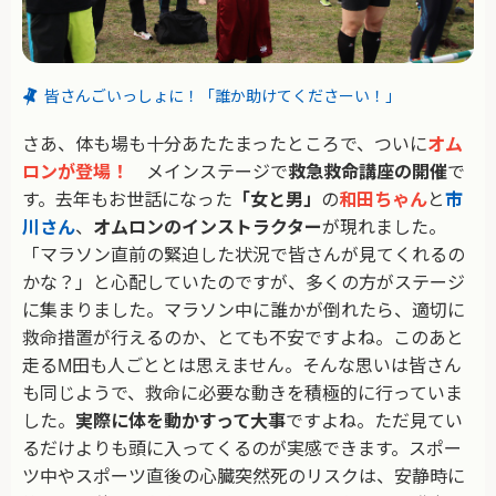
皆さんごいっしょに！「誰か助けてくださーい！」
さあ、体も場も十分あたたまったところで、ついに
オム
ロンが登場！
メインステージで
救急救命講座の開催
で
す。去年もお世話になった
「女と男」
の
和田ちゃん
と
市
川さん
、
オムロンのインストラクター
が現れました。
「マラソン直前の緊迫した状況で皆さんが見てくれるの
かな？」と心配していたのですが、多くの方がステージ
に集まりました。マラソン中に誰かが倒れたら、適切に
救命措置が行えるのか、とても不安ですよね。このあと
走るM田も人ごととは思えません。そんな思いは皆さん
も同じようで、救命に必要な動きを積極的に行っていま
した。
実際に体を動かすって大事
ですよね。ただ見てい
るだけよりも頭に入ってくるのが実感できます。スポー
ツ中やスポーツ直後の心臓突然死のリスクは、安静時に