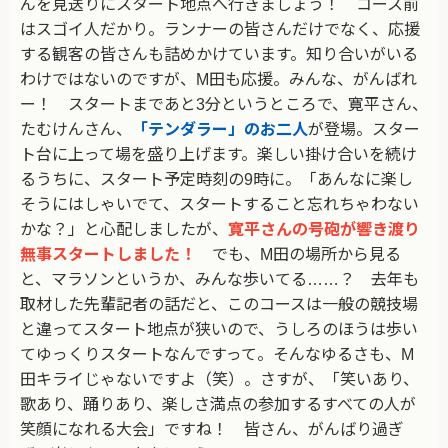
んを見送りにスタート地点へ行きましょう！ コース前
はスゴイ人だかり。ランナーの皆さんだけでなく、応援
する観客の皆さんも詰めかけています。知り合いがいる
わけではないのですが、M田も応援。みんな、がんばれ
ー！ スタートまであと3分というところで、寛平さん、
たむけんさん、
「テンダラー」のお二人
が登場。スター
ト台に上って場を盛り上げます。楽しい掛け合いを続け
るうちに、スタート予定時刻の9時に。「あんなに楽し
そうにはしゃいでて、スタートすること忘れちゃわない
かな？」と心配しましたが、
寛平さんの号砲が響き渡り
無事スタートしました！
でも、M田の場所から見る
と、マラソンというか、みんな歩いてる……？ 去年も
取材した先輩記者の話だと、このコースは一般の競技場
と違ってスタート地点が狭いので、うしろのほうは歩い
てゆっくりスタートなんですって。そんなゆるさも、M
田キライじゃないですよ（笑）。さすが、「笑いあり、
歌あり、踊りあり、楽しさ満点の参加するすべての人が
笑顔になれる大会」ですね！ 皆さん、がんばり過ぎ