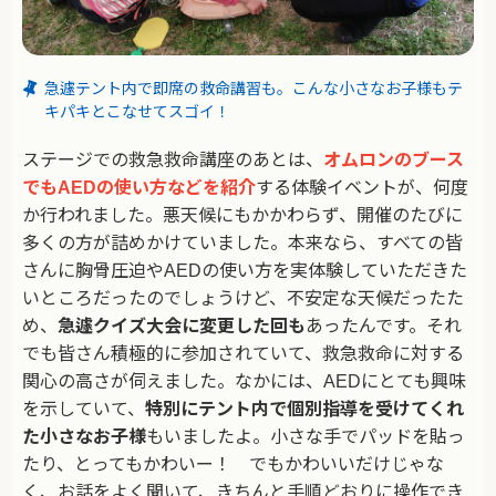
急遽テント内で即席の救命講習も。こんな小さなお子様もテ
キパキとこなせてスゴイ！
ステージでの救急救命講座のあとは、
オムロンのブース
でもAEDの使い方などを紹介
する体験イベントが、何度
か行われました。悪天候にもかかわらず、開催のたびに
多くの方が詰めかけていました。本来なら、すべての皆
さんに胸骨圧迫やAEDの使い方を実体験していただきた
いところだったのでしょうけど、不安定な天候だったた
め、
急遽クイズ大会に変更した回も
あったんです。それ
でも皆さん積極的に参加されていて、救急救命に対する
関心の高さが伺えました。なかには、AEDにとても興味
を示していて、
特別にテント内で個別指導を受けてくれ
た小さなお子様
もいましたよ。小さな手でパッドを貼っ
たり、とってもかわいー！ でもかわいいだけじゃな
く、お話をよく聞いて、きちんと手順どおりに操作でき