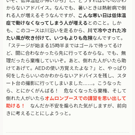
いぞ、低体温症が怖いから」と、どうすればいいのかわ
からないアドバイス。なんでも、暑いときは熱射病で倒
れる人が増えるそうなんですが、
こんな寒い日は低体温
症で動けなくなってしまう人が増える
とのこと。しか
も、このコースは川沿いを走るから、
川で冷やされた冷
たい風が吹き付けて、いつもよりも危険
なんですって。
「ステージが始まる15時半まではゴールで待ってるけ
ど、間に合わなかったら先に行ってるからな。でも、無
理だったら棄権していいぞ。あと、倒れた人がいたら助
けてあげて。AEDの使い方覚えたよな？」と、やっぱり
何をしたらいいのかわからないアドバイスを残し、スタ
ート台の撮影に行ってしまいました……。こうなった
ら、とにかくがんばる！ 危なくなったら棄権、そして
倒れた人がいたら
オムロンブースでの講習を思い出して
助ける！
なんだか不安を煽られた気がしますが、前向
きに考えることにしようっと。