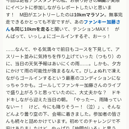
今回は記者アシスタントの私、お祭り好きの
M田
が実際
にイベントに参加しながらレポートしたいと思いま
す！ M田がエントリーしたのは
10kmマラソン
。無事完
走できるかとっても不安ですが、あの
ファンキー加藤さ
ん
も同じ10kmを走る
と聞いて、テンションMAX！ が
んばって、いっしょにゴールインするぞ、おーっ！
……なんて、やる気満々で前日もコースを下見して、ア
スリート並みに気持ちを作り上げていった（つもり）の
に、当日の天気予報はあいにくの雨……。しかも、夕方
にかけて雨の可能性が強まるなんて。びしょぬれで凍え
ながらゴールインするという最悪のコンディションにな
っちゃうかも。ゴールしてファンキー加藤さんのライブ
で盛り上がろうと思っていたのに、大丈夫かな？ ドキ
ドキしながら迎えた当日の朝。 「やったー、雨降ってい
ないー！ けど、今にも降りそうー！（泣）」、そんな
どんより曇り空の下、会場に着きました。参加者の皆さ
んも続々と詰めかけています。初めてのチャレンジで不
安はありましたけど、やっぱり「仲間がいる」と思う