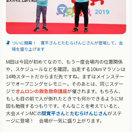
ついに開幕！ 寛平さんとたむらけんじさんが登場して、会
場を盛り上げます
M田は今回が初めてなので、もう一度会場内の位置関係
や、スケジュールなどを確認。出走する10kmマラソンは
14時スタートだからまだ先ですね。まずはメインステー
ジでオープニングセレモニー。そのあとは、同じステー
ジで
オムロンの救急救命講座
が催されます。もちろん、
もしも目の前で人が倒れたときでも何かできるようにM
田も勉強するつもりです。そんなことを考えていると、
大会メインMCの
間寛平さん
と
たむらけんじさん
がステ
ージに登場！ 会場が一気に盛り上がります。