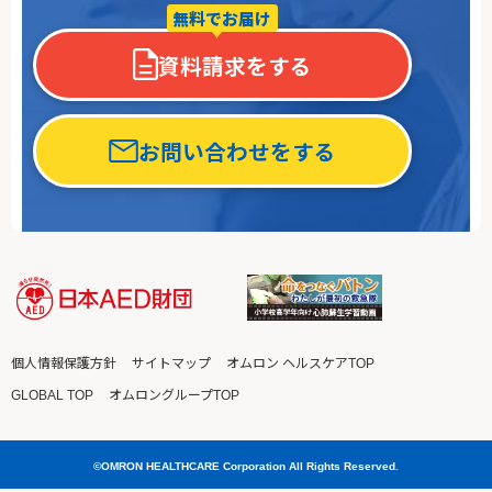
つ
無料でお届け
な
が
資料請求をする
る
こ
と
も
お問い合わせをする
個人情報保護方針
サイトマップ
オムロン ヘルスケアTOP
GLOBAL TOP
オムロングループTOP
©OMRON HEALTHCARE Corporation All Rights Reserved.