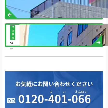
次
の
事
例
体
験
し
た
こ
と
が
さ
ら
お気軽にお問い合わせください
な
る
行
動
に