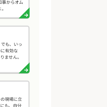
知事からオム
よ。
。でも、いっ
命に有効な
ありません。
その現場に立
めにも、自分