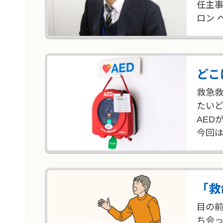
任主事
ロン 
どこ
救急救
たいど
AED
今回は
「救
目の
ち会