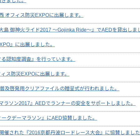
頂きました。
関西 オフィス防災EXPOに出展します。
 御神火ライド2017 ～Gojinka Ride～』でAEDを貸出し
EXPO』に出展しました。
する認知度調査』を行っています。
フィス防災EXPOに出展します。
ED普及啓発用クリアファイルの贈呈式が行われました。
マラソン2017』AEDでランナーの安全をサポートしました。
ィークデーマラソン』にAED協賛しました。
で開催された『2016京都丹波ロードレース大会』に協賛しまし