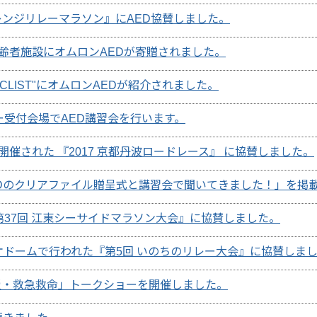
レンジリレーマラソン』にAED協賛しました。
高齢者施設にオムロンAEDが寄贈されました。
CLIST"にオムロンAEDが紹介されました。
ー受付会場でAED講習会を行います。
開催された 『2017 京都丹波ロードレース』 に協賛しました。
Dのクリアファイル贈呈式と講習会で聞いてきました！」を掲
第37回 江東シーサイドマラソン大会』に協賛しました。
ュオドームで行われた『第5回 いのちのリレー大会』に協賛しま
災・救急救命」トークショーを開催しました。